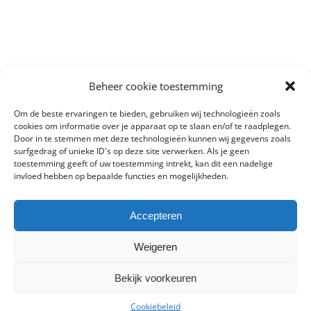
Beheer cookie toestemming
Om de beste ervaringen te bieden, gebruiken wij technologieën zoals
cookies om informatie over je apparaat op te slaan en/of te raadplegen.
Door in te stemmen met deze technologieën kunnen wij gegevens zoals
surfgedrag of unieke ID's op deze site verwerken. Als je geen
toestemming geeft of uw toestemming intrekt, kan dit een nadelige
invloed hebben op bepaalde functies en mogelijkheden.
Accepteren
Weigeren
Bekijk voorkeuren
Copyright 2012 - 2023 Harry's autototaalservice | All Rights Reserved
| Powered by
RAM Online Marketing
|
Algemene voorwaarden
|
Privacybeleid
|
Cookies
Cookiebeleid