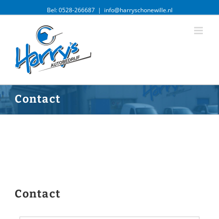
Bel: 0528-266687
|
info@harryschonewille.nl
Contact
Contact